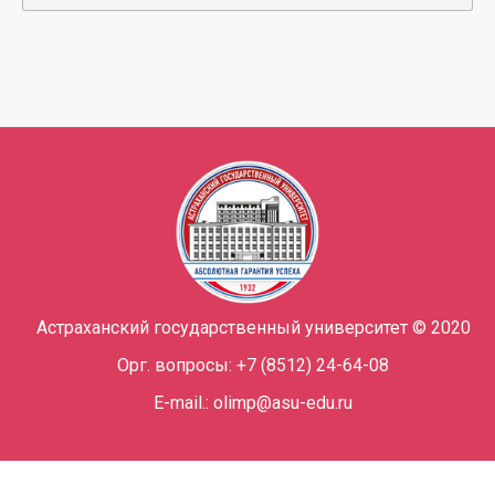
Астраханский государственный университет © 2020
Орг. вопросы: +7 (8512) 24-64-08
E-mail.: olimp@asu-edu.ru